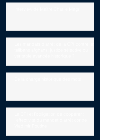
Interview de Maître Charlie Magri
Les mandats d’arrêt de la CPI contre les
talibans afghans: justice sélective ou
véritable avancée historique ?
De la charge historique des mots
La CPI et l’obligation de coopérer :
l’effectivité du mandat d’arrêt contre
Vladimir Poutine