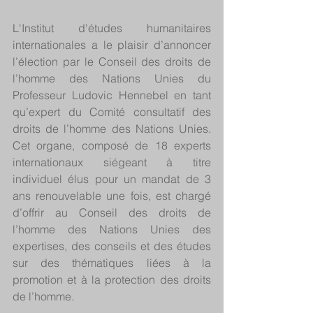
L'Institut d'études humanitaires 
internationales a le plaisir d’annoncer 
l’élection par le Conseil des droits de 
l’homme des Nations Unies du 
Professeur Ludovic Hennebel en tant 
qu’expert du Comité consultatif des 
droits de l’homme des Nations Unies. 
Cet organe, composé de 18 experts 
internationaux siégeant à titre 
individuel élus pour un mandat de 3 
ans renouvelable une fois, est chargé 
d’offrir au Conseil des droits de 
l’homme des Nations Unies des 
expertises, des conseils et des études 
sur des thématiques liées à la 
promotion et à la protection des droits 
de l’homme.