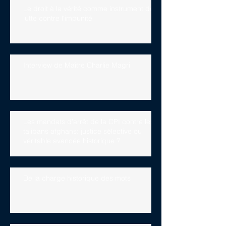
Le droit à la vérité comme instrument de
lutte contre l'impunité
Interview de Maître Charlie Magri
Les mandats d’arrêt de la CPI contre les
talibans afghans: justice sélective ou
véritable avancée historique ?
De la charge historique des mots