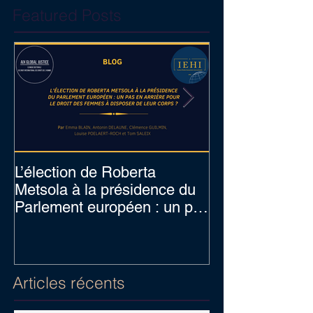
Featured Posts
L’élection de Roberta
Prof. Hennebel
Metsola à la présidence du
expert of the U
Parlement européen : un pas
Nations's comp
en arrière pour le dro
procedure for c
Articles récents