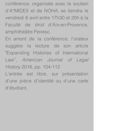
conférence, organisée avec le soutien 
d’A*MIDEX et de NOHA, se tiendra le 
vendredi 6 avril entre 17h30 et 20h à la 
Faculté de droit d’Aix-en-Provence, 
amphithéâtre Peiresc.
En amont de la conférence, l'orateur 
suggère la lecture de son article 
"Expanding Histories of International 
Law”, 
American Journal of Legal 
History,
 2016, pp. 104-112
L'entrée est libre, sur présentation 
d'une pièce d'identité ou d'une carte 
d'étudiant.