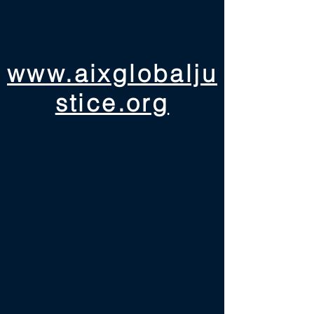
www.aixglobalju
stice.org