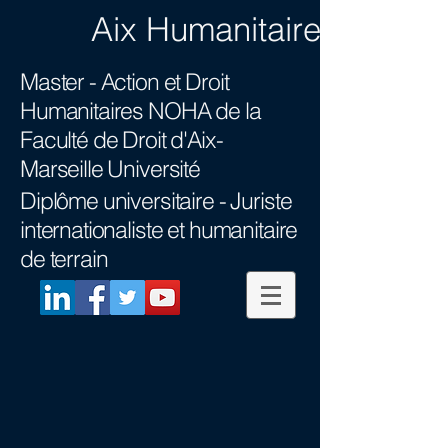
Aix Humanitaire
Master - Action et Droit
Humanitaires NOHA
de la
Faculté de Droit d'Aix-
Marseille Université
Diplôme universitaire -
Juriste
internationaliste et humanitaire
de terrain