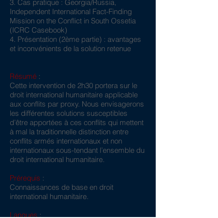
3. Cas pratique : Georgia/Russia,
Independent International Fact-Finding
Mission on the Conflict in South Ossetia
(ICRC Casebook)
4. Présentation (2ème partie) : avantages
et inconvénients de la solution retenue
Résumé
:
Cette intervention de 2h30 portera sur le
droit international humanitaire applicable
aux conflits par proxy. Nous envisagerons
les différentes solutions susceptibles
d’être apportées à ces conflits qui mettent
à mal la traditionnelle distinction entre
conflits armés internationaux et non
internationaux sous-tendant l’ensemble du
droit international humanitaire.
Prérequis
:
Connaissances de base en droit
international humanitaire.
Langues
: