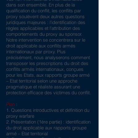
dans son ensemble. En plus de la
qualification du conflit, les conflits par
proxy soulèvent deux autres questions
juridiques majeures : l’identification des
règles applicables et l’attribution des
comportements du proxy au sponsor.
Notre intervention se concentrera sur le
droit applicable aux conflits armés
internationaux par proxy. Plus
précisément, nous analyserons comment
transposer les prescriptions du droit des
conflits armés internationaux, conçues
pour les Etats, aux rapports groupe armé
– Etat territorial selon une approche
pragmatique et réaliste assurant une
protection efficace des victimes du conflit.
Plan
:
1. Questions introductives et définition du
proxy warfare
2. Présentation (1ère partie) : identification
du droit applicable aux rapports groupe
armé – Etat territorial