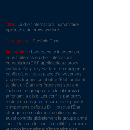
Titre
: Le droit international humanitaire
applicable au proxy warfare.
Enseignante
: Eugénie Duss
Description
: Lors de cette intervention,
nous traiterons du droit international
humanitaire (DIH) applicable au proxy
warfare. Par proxy warfare l’on désigne un
conflit où, en lieu et place d’envoyer ses
propres troupes combattre l’État territorial
(cible), un État tiers (sponsor) soutient
l’action d’un groupe armé local (proxy)
affrontant la cible. Les conflits par proxy
restent de nos jours récurrents et posent
d’importants défis au DIH lorsque l’État
étranger non seulement soutient mais
aussi contrôle globalement le groupe armé
local. Dans un tel cas, le conflit à première
vue non international s’internationalise