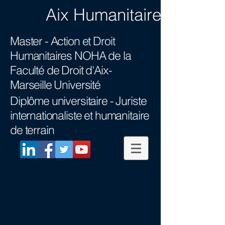
Aix Humanitaire
Master - Action et Droit
Humanitaires NOHA
de la
Faculté de Droit d'Aix-
Marseille Université
Diplôme universitaire -
Juriste
internationaliste et humanitaire
de terrain