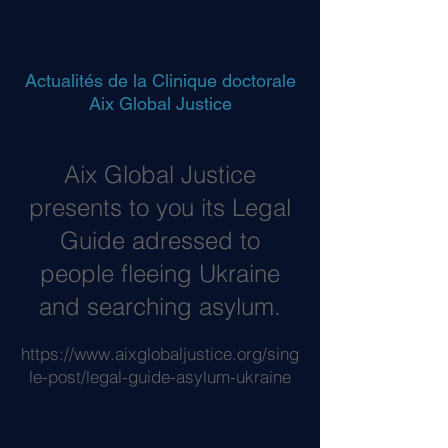
Actualités de la Clinique doctorale
Aix Global Justice
Aix Global Justice
presents to you its Legal
Guide adressed to
people fleeing Ukraine
and searching asylum.
https://www.aixglobaljustice.org/sing
le-post/legal-guide-asylum-ukraine