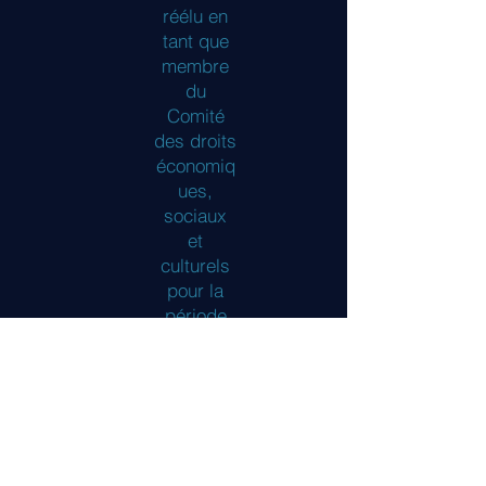
réélu en
tant que
membre
du
Comité
des droits
économiq
ues,
sociaux
et
culturels
pour la
période
2023-
2026