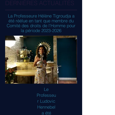
DERNIÈRES ACTUALITÉS
La Professeure Hélène Tigroudja a
été réélue en tant que membre du
Comité des droits de l'Homme pour
la période
2023-2026
Le
Professeu
r Ludovic
Hennebel
a été