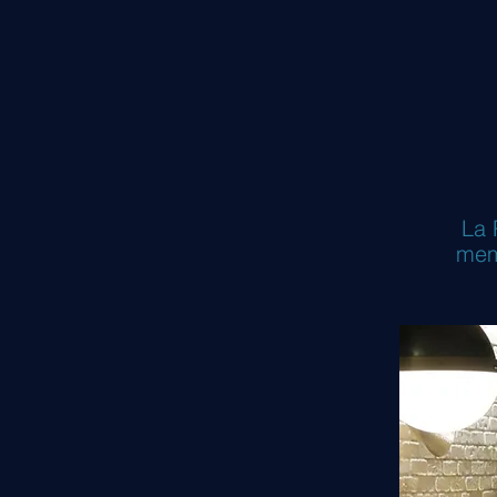
La 
mem