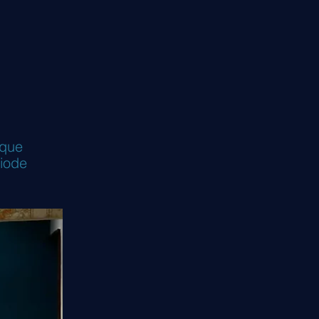
 que
iode