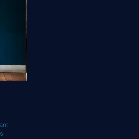
ant
s,