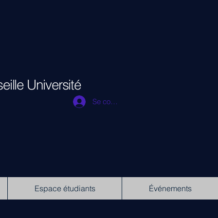
eille Université
Se connecter
Espace étudiants
Événements