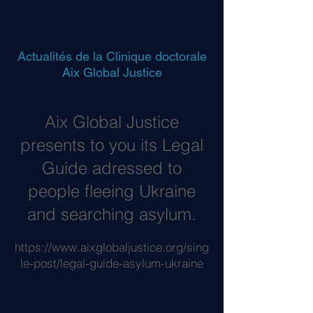
Actualités de la Clinique doctorale
Aix Global Justice
Aix Global Justice
presents to you its Legal
Guide adressed to
people fleeing Ukraine
and searching asylum.
https://www.aixglobaljustice.org/sing
le-post/legal-guide-asylum-ukraine