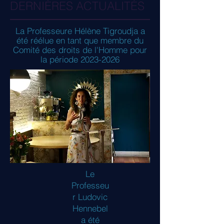
DERNIÈRES ACTUALITÉS
La Professeure Hélène Tigroudja a
été réélue en tant que membre du
Comité des droits de l'Homme pour
la période
2023-2026
Le
Professeu
r Ludovic
Hennebel
a été