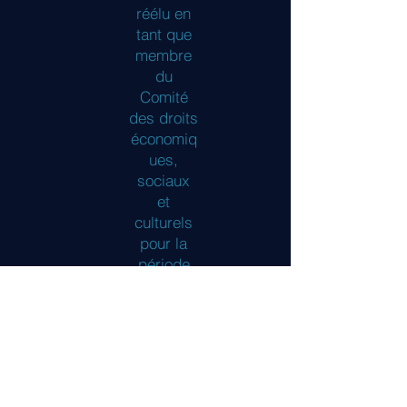
réélu en
tant que
membre
du
Comité
des droits
économiq
ues,
sociaux
et
culturels
pour la
période
2023-
2026