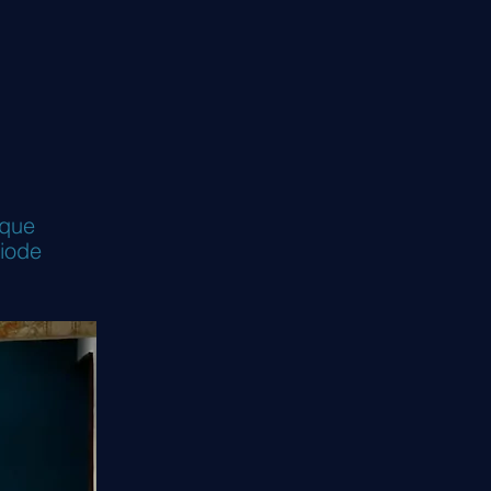
 que
iode