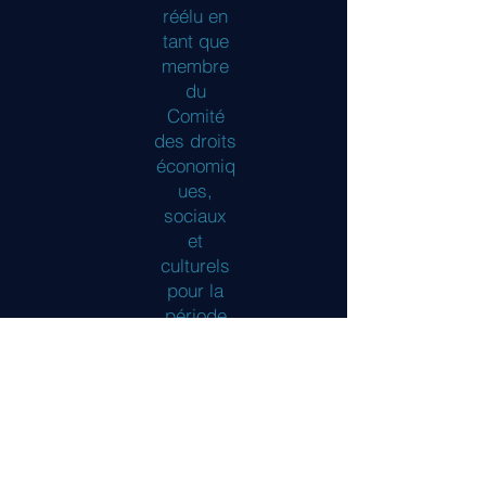
réélu en
tant que
membre
du
Comité
des droits
économiq
ues,
sociaux
et
culturels
pour la
période
2023-
2026