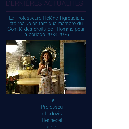
DERNIÈRES ACTUALITÉS
La Professeure Hélène Tigroudja a
été réélue en tant que membre du
Comité des droits de l'Homme pour
la période
2023-2026
Le
Professeu
r Ludovic
Hennebel
a été