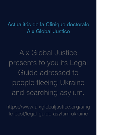
Actualités de la Clinique doctorale
Aix Global Justice
Aix Global Justice
presents to you its Legal
Guide adressed to
people fleeing Ukraine
and searching asylum.
https://www.aixglobaljustice.org/sing
le-post/legal-guide-asylum-ukraine