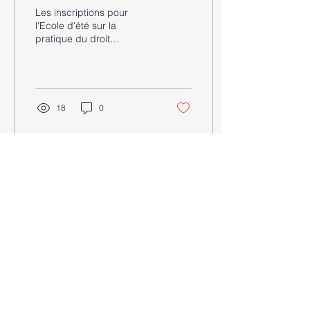
disponibles
Les inscriptions pour
l'Ecole d'été sur la
pratique du droit
international des droits de
l'homme de juin 2017 sont
ouvertes depuis le 1er...
18
0
Clinique
Ecole d'été
Conférences
NOHA