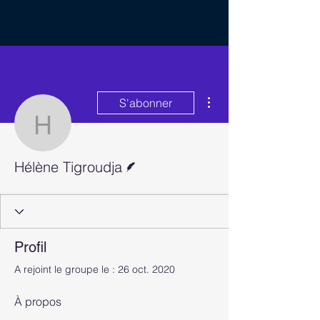
Plus d'actions
S'abonner
Hélène Tigroudja
Écrivain
Hélène Tigroudja
Profil
A rejoint le groupe le : 26 oct. 2020
À propos