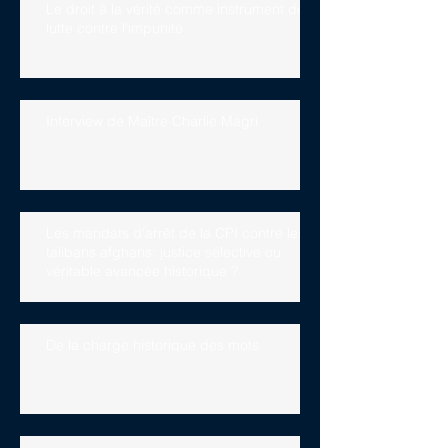
Le droit à la vérité comme instrument de
lutte contre l'impunité
Interview de Maître Charlie Magri
Les mandats d’arrêt de la CPI contre les
talibans afghans: justice sélective ou
véritable avancée historique ?
De la charge historique des mots