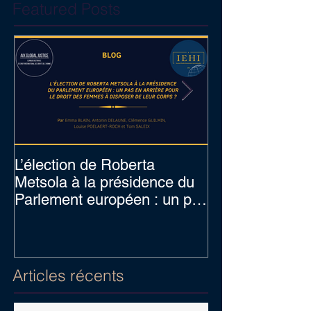
Featured Posts
L’élection de Roberta
Prof. Hennebel
Metsola à la présidence du
expert of the U
Parlement européen : un pas
Nations's comp
en arrière pour le dro
procedure for c
Articles récents