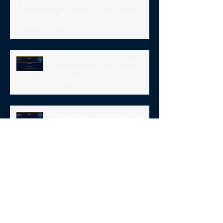
La CPI et l’obligation de coopérer :
l’effectivité du mandat d’arrêt contre
Vladimir Poutine
Les condamnations politiques,
un premier pas vers l’action
juridique ?
Tremblement de terre en Syrie
Mandats d’arrêt internationaux
contre V. Poutine et M. Lvova-
Belova : le pari de la CPI