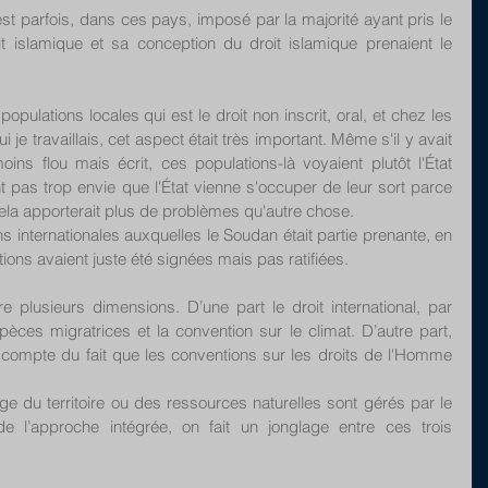
 est parfois, dans ces pays, imposé par la majorité ayant pris le 
oit islamique et sa conception du droit islamique prenaient le 
.
populations locales qui est le droit non inscrit, oral, et chez les 
e travaillais, cet aspect était très important. Même s'il y avait 
ins flou mais écrit, ces populations-là voyaient plutôt l'État 
 pas trop envie que l'État vienne s'occuper de leur sort parce 
cela apporterait plus de problèmes qu'autre chose.
ns internationales auxquelles le Soudan était partie prenante, en 
ons avaient juste été signées mais pas ratifiées. 
e plusieurs dimensions. D’une part le droit international, par 
èces migratrices et la convention sur le climat. D’autre part, 
 compte du fait que les conventions sur les droits de l'Homme 
age du territoire ou des ressources naturelles sont gérés par le 
e l’approche intégrée, on fait un jonglage entre ces trois 