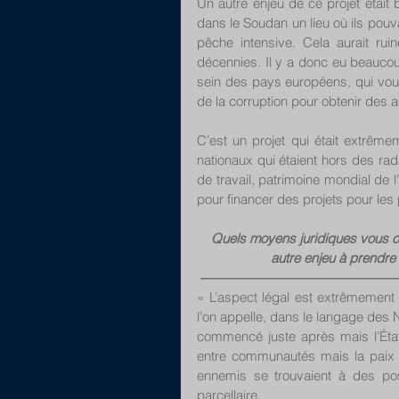
Un autre enjeu de ce projet était
dans le Soudan un lieu où ils pouva
pêche intensive. Cela aurait ru
décennies. Il y a donc eu beauco
sein des pays européens, qui voul
de la corruption pour obtenir des
C’est un projet qui était extrême
nationaux qui étaient hors des ra
de travail, patrimoine mondial de
pour financer des projets pour les
Quels moyens juridiques vous ont 
autre enjeu à prendre 
––––––––––––––––––––––––––
« L’aspect légal est extrêmement
l’on appelle, dans le langage des Na
commencé juste après mais l’État 
entre communautés mais la paix ve
ennemis se trouvaient à des post
parcellaire. 