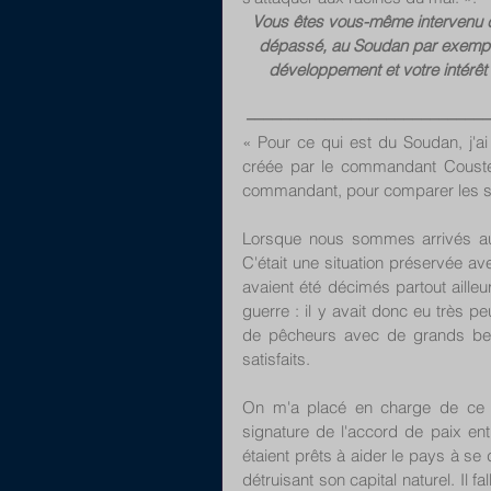
Vous êtes vous-même intervenu da
dépassé, au Soudan par exemple
développement et votre intérêt 
––––––––––––––––––––––––––
« Pour ce qui est du Soudan, j'a
créée par le commandant Coustea
commandant, pour comparer les si
Lorsque nous sommes arrivés au 
C'était une situation préservée av
avaient été décimés partout aille
guerre : il y avait donc eu très p
de pêcheurs avec de grands bes
satisfaits.
On m'a placé en charge de ce pr
signature de l'accord de paix ent
étaient prêts à aider le pays à se
détruisant son capital naturel. Il fa