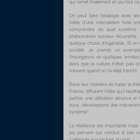
qui remet finalement en jeu tout c
On peut faire l’analogie avec les
l’idée d’une interrelation forte 
comprendre de quel système on 
phénomènes sociaux récurrents, 
quelque chose d’ingérable. Si on dé
société. Je prends un exempl
l’insurgence, en quelques années, 
alors que la culture n’était pas 
souvent quand on l’a déjà franchi. 
Dans leur manière de traiter la thé
France, diffusent l'idée qu'il faudr
parfois une utilisation abusive et 
nous, développons des mécanismes
système”.
La résilience est importante mais 
jeu pervers qui conduit à ces sit
s’attaquer aux racines du mal. ».