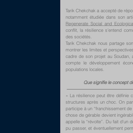
Tarik Chekchak a accepté de répond
notamment étudiée dans son arti
Regenerate Social and Ecologic
conflit, la résilience s’entend co
des sociétés. 
Tarik Chekchak nous partage son i
montrer les limites et perspectives.
cadre de son projet au Soudan, a
compte le développement économ
populations locales.
Que signifie le concept d
––––––––––––––––––––––––––
« La résilience peut être définie 
structures après un choc. On par
participe à un “franchissement de s
chose de gérable devient ingérable 
appelle la “révolte”. Du fait d'un
pu passer, et éventuellement perm