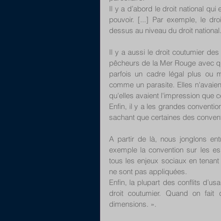
Il y a d’abord le droit national qui
pouvoir. [...] Par exemple, le dr
dessus au niveau du droit national
Il y a aussi le droit coutumier des 
pêcheurs de la Mer Rouge avec qui j
parfois un cadre légal plus ou mo
comme un parasite. Elles n'avaient
qu'elles avaient l'impression que 
Enfin, il y a les grandes conventio
sachant que certaines des conventi
A partir de là, nous jonglons entr
exemple la convention sur les esp
tous les enjeux sociaux en tenant
ne sont pas appliquées. 
Enfin, la plupart des conflits d’us
droit coutumier. Quand on fait d
dimensions. ».