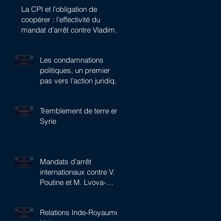
La CPI et l’obligation de
coopérer : l’effectivité du
mandat d’arrêt contre Vladimir
Poutine
Les condamnations
politiques, un premier
pas vers l’action juridique
?
Tremblement de terre en
Syrie
Mandats d’arrêt
internationaux contre V.
Poutine et M. Lvova-
Belova : le pari de la CPI
Relations Inde-Royaume