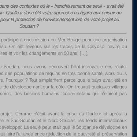
ns des contextes où le « franchissement de seuil » avait été 
. Quelle a donc été votre approche eu égard aux enjeux de 
pour la protection de l'environnement lors de votre projet au 
Soudan ?
––––––––––––––––––––––––––––––––––––––––––––––————
i participé à une mission en Mer Rouge pour une organisation 
u. On est revenus sur les traces de la Calypso, navire du 
tes et voir les changements en 50 ans. […] 
Soudan, nous avons découvert l'état incroyable des récifs. 
ec des populations de requins en très bonne santé, alors qu'ils 
urs. Pourquoi ? Tout simplement parce que le pays avait été en 
eu de développement sur la côte. On trouvait quelques villages 
oins, des besoins humains fondamentaux qui n'étaient pas 
ojet. Comme c'était avant la crise du Darfour et après la 
re le Sud-Soudan et le Nord-Soudan, les fonds internationaux 
 développer. La seule peur était que le Soudan se développe en 
llait faire l'alliance entre réduction de la pauvreté et préservation 