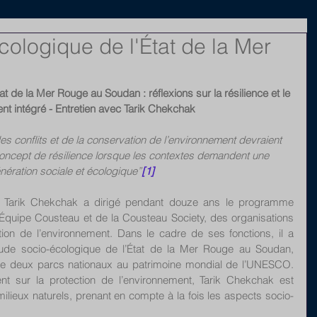
ologique de l'État de la Mer
t de la Mer Rouge au Soudan : réflexions sur la résilience et le 
t intégré - Entretien avec Tarik Chekchak
des conflits et de la conservation de l’environnement devraient 
concept de résilience lorsque les contextes demandent une 
nération sociale et écologique”
[1]
, Tarik Chekchak a dirigé pendant douze ans le programme 
Équipe Cousteau et de la Cousteau Society, des organisations 
on de l’environnement. Dans le cadre de ses fonctions, il a 
de socio-écologique de l’État de la Mer Rouge au Soudan, 
de deux parcs nationaux au patrimoine mondial de l’UNESCO. 
nt sur la protection de l’environnement, Tarik Chekchak est 
milieux naturels, prenant en compte à la fois les aspects socio-
.