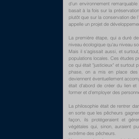
d'un environnement remarquable 
basait à la fois sur la préservatio
plutôt que sur la conservation de
appelle un projet de développement
La première étape, qui a duré deu
niveau écologique qu'au niveau soc
Mais il s'agissait aussi, et surtout
populations locales. Ces études pré
ce qui était "justicieux" et surtout
phase, on a mis en place des a
deviennent éventuellement accomp
était d'abord de créer du lien e
former et d'employer des personne
La philosophie était de rentrer 
en sorte que les pêcheurs gagnent 
façon, ils protégeraient et gér
végétales qui, sinon, auraient p
extrême des pêcheurs.