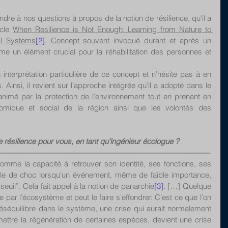
re à nos questions à propos de la notion de résilience, qu'il a 
cle 
When Resilience is Not Enough: Learning from Nature to 
al Systems
[2]
. Concept souvent invoqué durant et après un 
mme un élément crucial pour la réhabilitation des personnes et 
nterprétation particulière de ce concept et n’hésite pas à en 
 Ainsi, il revient sur l’approche intégrée qu’il a adopté dans le 
nimé par la protection de l’environnement tout en prenant en 
ique et social de la région ainsi que les volontés des 
e résilience pour vous, en tant qu’ingénieur écologue ? 
––––––––––––––––––––––––––––––––––––––––––––––————
comme la capacité à retrouver son identité, ses fonctions, ses 
le de choc lorsqu'un événement, même de faible importance, 
euil”. Cela fait appel à la notion de panarchie
[3]
. […] Quelque 
par l’écosystème et peut le faire s'effondrer. C’est ce que l’on 
 déséquilibre dans le système, une crise qui aurait normalement 
ettre la régénération de certaines espèces, devient une crise 