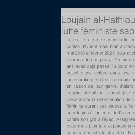
Loujain al-Hathlou
lutte féministe sa
La réalité rattrape parfois la ficti
contes d’Orient mais bien au temp
mai 2018 et février 2021, pour avoi
femmes de son pays, l’Arabie sa
ans avait déjà passé 73 jours en 
volant d’une voiture dans une 
incarcération, elle fait la connais
en raison de leur genre, étaient
Loujain al-Hathloul n’avait jusqu
d’exacerber la détermination de ce
féminine durant ses études à Van
sociologies à l’antenne de l’univer
contre son gré à Riyad. Assignée
deux mois plus tard et placée en d
saper la sécurité, la stabilité et l