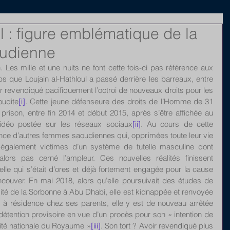
l : figure emblématique de la
oudienne
on. Les mille et une nuits ne font cette fois-ci pas référence aux 
s que Loujain al-Hathloul a passé derrière les barreaux, entre 
r revendiqué pacifiquement l’octroi de nouveaux droits pour les 
oudite
[i]
. Cette jeune défenseure des droits de l’Homme de 31 
prison, entre fin 2014 et début 2015, après s’être affichée au 
vidéo postée sur les réseaux sociaux
[ii]
. Au cours de cette 
sance d’autres femmes saoudiennes qui, opprimées toute leur vie 
 également victimes d’un système de tutelle masculine dont 
’alors pas cerné l’ampleur. Ces nouvelles réalités finissent 
lle qui s’était d’ores et déjà fortement engagée pour la cause 
couver. En mai 2018, alors qu’elle poursuivait des études de 
sité de la Sorbonne à Abu Dhabi, elle est kidnappée et renvoyée 
 à résidence chez ses parents, elle y est de nouveau arrêtée 
étention provisoire en vue d’un procès pour son « intention de 
’unité nationale du Royaume »
[iii]
. Son tort ? Avoir revendiqué plus 