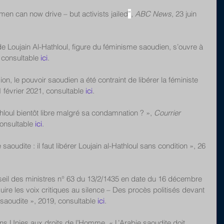
men can now drive – but activists jailed
”
, 
ABC News
, 23 juin 
e Loujain Al-Hathloul, figure du féminisme saoudien, s’ouvre à 
 consultable 
ici
.
n, le pouvoir saoudien a été contraint de libérer la féministe 
1 février 2021, consultable 
ici
.
hloul bientôt libre malgré sa condamnation ? », 
Courrier 
onsultable 
ici
.
saoudite : il faut libérer Loujain al-Hathloul sans condition », 26 
seil des ministres n° 63 du 13/2/1435 en date du 16 décembre 
ire les voix critiques au silence – Des procès politisés devant 
 saoudite », 2019, consultable 
ici
.
s Unies aux droits de l’Homme, « L’Arabie saoudite doit 