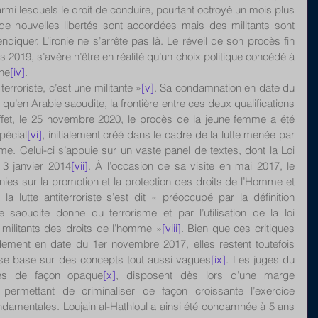
mi lesquels le droit de conduire, pourtant octroyé un mois plus 
de nouvelles libertés sont accordées mais des militants sont 
diquer. L’ironie ne s’arrête pas là. Le réveil de son procès fin 
2019, s’avère n’être en réalité qu’un choix politique concédé à 
ine
[iv]
.
terroriste, c’est une militante »
[v]
. Sa condamnation en date du 
’en Arabie saoudite, la frontière entre ces deux qualifications 
effet, le 25 novembre 2020, le procès de la jeune femme a été 
pécial
[vi]
, initialement créé dans le cadre de la lutte menée par 
sme. Celui-ci s’appuie sur un vaste panel de textes, dont la Loi 
e 3 janvier 2014
[vii]
. À l’occasion de sa visite en mai 2017, le 
ies sur la promotion et la protection des droits de l’Homme et 
a lutte antiterroriste s’est dit « préoccupé par la définition 
 saoudite donne du terrorisme et par l’utilisation de la loi 
s militants des droits de l’homme »
[viii]
. Bien que ces critiques 
dement en date du 1er novembre 2017, elles restent toutefois 
oi se base sur des concepts tout aussi vagues
[ix]
. Les juges du 
més de façon opaque
[x]
, disposent dès lors d’une marge 
 permettant de criminaliser de façon croissante l’exercice 
ondamentales. Loujain al-Hathloul a ainsi été condamnée à 5 ans 