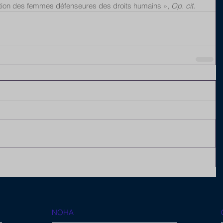
ation des femmes défenseures des droits humains », 
Op. cit.
NOHA