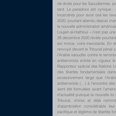
de droits pour les Saoudiennes, par
tard. Le paradoxe est cynique : 
incarcérés pour avoir osé les reven
2020, pourtant attendu depuis mars 
la nouvelle administration américa
Loujain al-Hathloul « n’est pas une 
28 décembre 2020 révèle pourtant qu
est mince, voire inexistante. En 
renvoyé devant le Tribunal pénal s
l’Arabie saoudite contre le terrori
antiterroriste entrée en vigueur l
Rapporteur spécial des Nations Un
des libertés fondamentales dans l
excessivement large que l’Arabie
antiterroriste (…) à l’encontre de
aient été formulées avant l’amen
d’actualité puisque la nouvelle l
Tribunal, d’ores et déjà nom
d’appréciation considérable leur
pacifique et légitime de libertés f