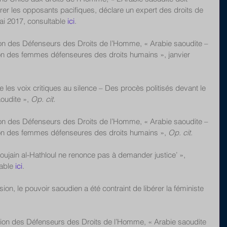
ibérer les opposants pacifiques, déclare un expert des droits de 
i 2017, consultable 
ici
. 
tion des Défenseurs des Droits de l’Homme, « Arabie saoudite – 
on des femmes défenseures des droits humains », janvier 
e les voix critiques au silence – Des procès politisés devant le 
oudite », 
Op. cit.
tion des Défenseurs des Droits de l’Homme, « Arabie saoudite – 
ion des femmes défenseures des droits humains », 
Op. cit.
Loujain al-Hathloul ne renonce pas à demander justice’ », 
able 
ici
. 
on, le pouvoir saoudien a été contraint de libérer la féministe 
ction des Défenseurs des Droits de l’Homme, « Arabie saoudite 