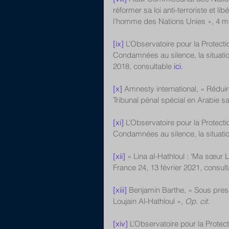
réformer sa loi anti-terroriste et l
l’homme des Nations Unies », 4 ma
[ix]
 L’Observatoire pour la Protec
Condamnées au silence, la situati
2018, consultable 
ici
. 
[x]
 Amnesty international, « Réduir
Tribunal pénal spécial en Arabie sa
[xi]
 L’Observatoire pour la Protec
Condamnées au silence, la situat
[xii]
 « Lina al-Hathloul : ‘Ma sœur 
France 24, 13 février 2021, consult
[xiii]
 Benjamin Barthe, « Sous pressi
Loujain Al-Hathloul », 
Op. cit.
[xiv]
 L’Observatoire pour la Prote