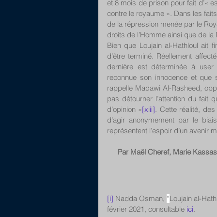
et 8 mois de prison pour fait d’« 
contre le royaume ». Dans les faits,
de la répression menée par le Roya
droits de l’Homme ainsi que de la
Bien que Loujain al-Hathloul ait fi
d’être terminé. Réellement affectée 
dernière est déterminée à user 
reconnue son innocence et que soi
rappelle Madawi Al-Rasheed, opposa
pas détourner l’attention du fait
d’opinion »
[xiii]
. Cette réalité, de
d’agir anonymement par le biai
représentent l’espoir d’un avenir m
Par Maël Cheref, Marie Kassass
[i]
 Nadda Osman, 
“
Loujain al-Hath
février 2021, consultable 
ici
.