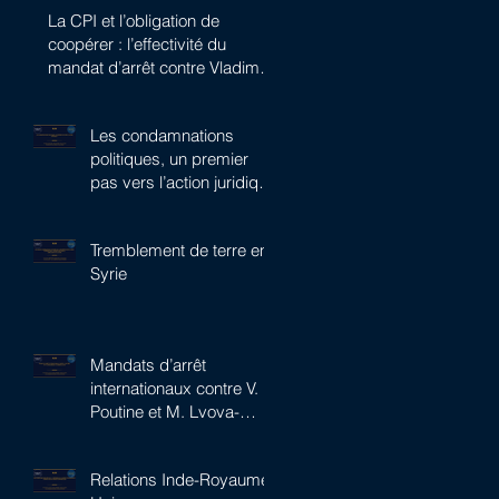
La CPI et l’obligation de
coopérer : l’effectivité du
mandat d’arrêt contre Vladimir
Poutine
Les condamnations
politiques, un premier
pas vers l’action juridique
?
Tremblement de terre en
Syrie
Mandats d’arrêt
internationaux contre V.
Poutine et M. Lvova-
Belova : le pari de la CPI
Relations Inde-Royaume