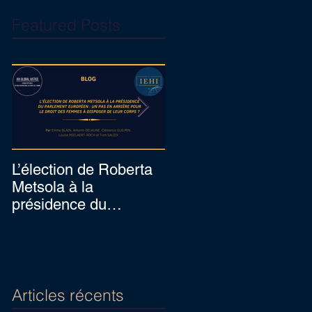
Featured Posts
L’élection de Roberta
Prof. Hennebel
Metsola à la
appointed as expert o
présidence du
the United Nations's
Parlement européen :
complaint procedure
un pas en arrière pour
for consistent pa
le dro
Articles récents