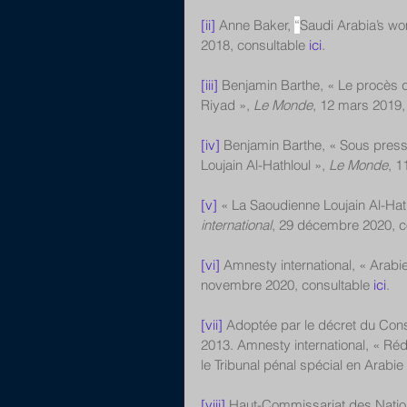
[ii]
 Anne Baker, 
“
Saudi Arabia’s wo
2018, consultable 
ici
. 
[iii]
 Benjamin Barthe, « Le procès d
Riyad », 
Le Monde
, 12 mars 2019,
[iv]
 Benjamin Barthe, « Sous pressio
Loujain Al-Hathloul », 
Le Monde
, 1
[v]
 « La Saoudienne Loujain Al-Hat
international
, 29 décembre 2020, c
[vi]
 Amnesty international, « Arabie 
novembre 2020, consultable 
ici
. 
[vii]
 Adoptée par le décret du Con
2013. Amnesty international, « Rédu
le Tribunal pénal spécial en Arabie
[viii]
 Haut-Commissariat des Nation