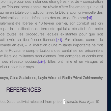
espionnage pour des instances étrangères » et de « conspiration 
 ce Tribunal pénal spécial se révèle n’être finalement qu’un outil 
ume en totale contradiction avec la Déclaration universelle des 
 Déclaration sur les défenseurs des droits de l’Homme
[xi]
. 
nalement été libérée le 10 février dernier, son combat est loin 
par la qualification de terroriste qui lui a été attribuée, cette 
de toutes les procédures légales existantes pour que soit 
t levée sa liberté conditionnelle
[xii]
. Par ailleurs, comme le 
nte en exil, « la libération d’une militante importante ne doit 
 que le Royaume compte toujours des centaines de prisonniers 
s milliers de militantes saoudiennes l’ont comprise et continuent 
s des réseaux sociaux
[xiv]
. Elles ont mille et un visages et 
eilleur pour leur pays.
eya, Célia Scalabrino, Layla Véron et Rodin Privat Zahimanohy
REFERENCES
loul: Saudi activist released from prison
”
, 
Middle East Eye
, 10 