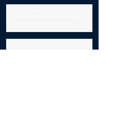
Les mandats d’arrêt de la CPI contre les
talibans afghans: justice sélective ou
véritable avancée historique ?
De la charge historique des mots
La CPI et l’obligation de coopérer :
l’effectivité du mandat d’arrêt contre
Vladimir Poutine
Les condamnations politiques,
un premier pas vers l’action
juridique ?