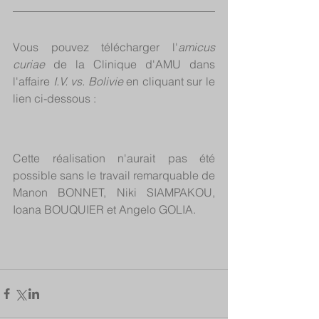
Vous pouvez télécharger l'
amicus 
curiae
 de la Clinique d'AMU dans 
l'affaire 
I.V. vs. Bolivie
 en cliquant sur le 
lien ci-dessous :
Cette réalisation n'aurait pas été 
possible sans le travail remarquable de 
Manon BONNET, Niki SIAMPAKOU, 
Ioana BOUQUIER et Angelo GOLIA.