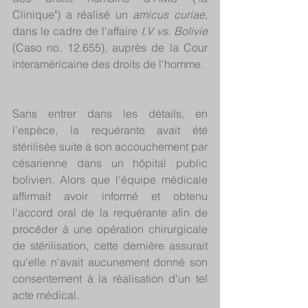
Clinique") a réalisé un 
amicus curiae,
dans le cadre de l'affaire 
I.V vs. Bolivie
(Caso no. 12.655), auprès de la Cour 
interaméricaine des droits de l'homme.
Sans entrer dans les détails, en 
l'espèce, la requérante avait été 
stérilisée suite à son accouchement par 
césarienne dans un hôpital public 
bolivien. Alors que l'équipe médicale 
affirmait avoir informé et obtenu 
l'accord oral de la requérante afin de 
procéder à une opération chirurgicale 
de stérilisation, cette dernière assurait 
qu'elle n'avait aucunement donné son 
consentement à la réalisation d'un tel 
acte médical.