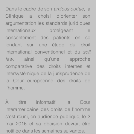
Dans le cadre de son 
amicus curiae
, la 
Clinique a choisi d'orienter son 
argumentation les standards juridiques 
internationaux protégeant le 
consentement des patients en se 
fondant sur une étude du droit 
international conventionnel et du 
soft 
law
, ainsi qu'une approche 
comparative des droits internes et 
intersystémique de la jurisprudence de 
la Cour européenne des droits de 
l'homme.
À titre informatif, la Cour 
interaméricaine des droits de l'homme 
s'est réuni, en audience publique, le 2 
mai 2016 et sa décision devrait être 
notifiée dans les semaines suivantes.