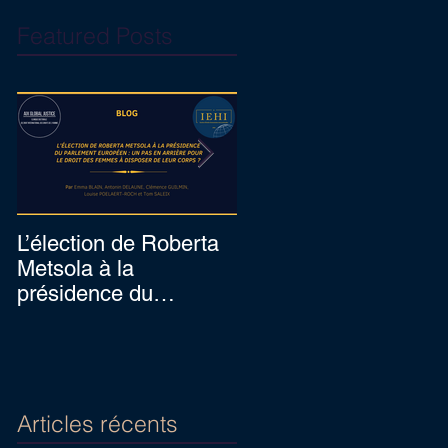
Featured Posts
L’élection de Roberta
Prof. Hennebel
Metsola à la
appointed as expert o
présidence du
the United Nations's
Parlement européen :
complaint procedure
un pas en arrière pour
for consistent pa
le dro
Articles récents