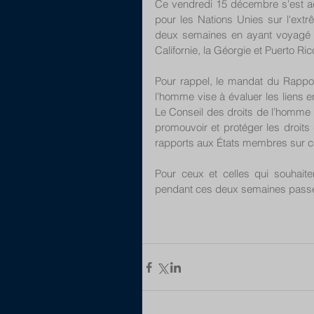
Ce vendredi 15 décembre s'est ach
pour les Nations Unies sur l'ext
deux semaines en ayant voyagé d
Californie, la Géorgie et Puerto Rico
Pour rappel, le mandat du Rapport
l’homme vise à évaluer les liens e
Le Conseil des droits de l’homme ch
promouvoir et protéger les droits
rapports aux États membres sur ce
Pour ceux et celles qui souhaite
pendant ces deux semaines passée