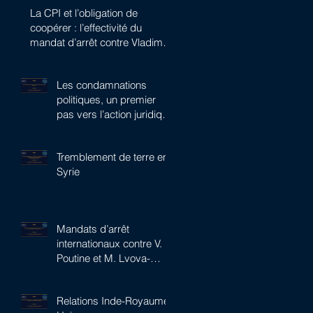
La CPI et l’obligation de
coopérer : l’effectivité du
mandat d’arrêt contre Vladimir
Poutine
Les condamnations
politiques, un premier
pas vers l’action juridique
?
Tremblement de terre en
Syrie
Mandats d’arrêt
internationaux contre V.
Poutine et M. Lvova-
Belova : le pari de la CPI
Relations Inde-Royaume