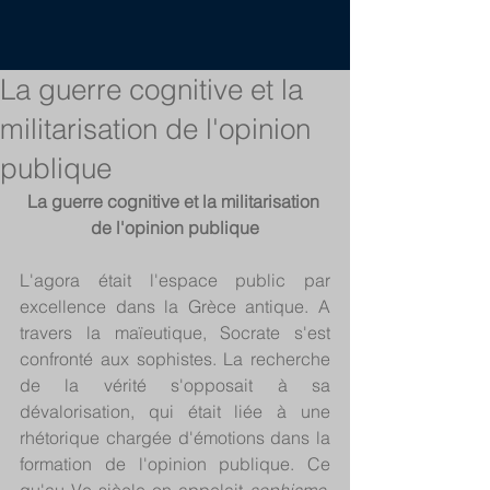
La guerre cognitive et la
militarisation de l'opinion
publique
La guerre cognitive et la militarisation 
de l'opinion publique
L'agora était l'espace public par 
excellence dans la Grèce antique. A 
travers la maïeutique, Socrate s'est 
confronté aux sophistes. La recherche 
de la vérité s'opposait à sa 
dévalorisation, qui était liée à une 
rhétorique chargée d'émotions dans la 
formation de l'opinion publique. Ce 