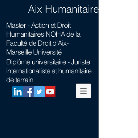
Aix Humanitaire
Master - Action et Droit
Humanitaires NOHA
de la
Faculté de Droit d'Aix-
Marseille Université
Diplôme universitaire -
Juriste
internationaliste et humanitaire
de terrain